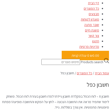
דף הבית
כל המוצרים
מבצעים
מועדון לקוחות
שובר מתנה
משנת חיים
צור קשר
תקנון
מדיניות פרטיות
0.00
₪
0
עגלת קניות
Products search
עמוד הבית
/
כל המוצרים
/ חשבון כפל
חשבון כפל
חשבון X – לוח הכפל במקלדת חשבון ניידת! למדו חשבון בעזרת לוח הכפל. משחק
לימוד שתמיד מראה את התשובה הנכונה – לחץ על המקש והתשובה מופיעה! מפתח
מיומנויות מתמטיות. אין צורך בסוללות. נייד.