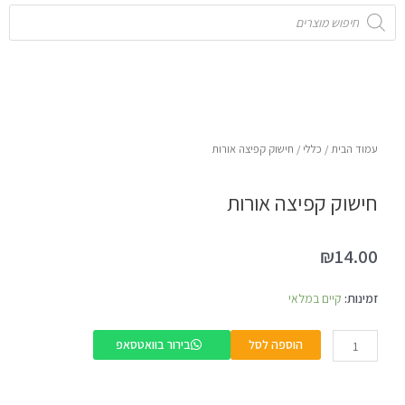
Products
search
עמוד הבית
/
כללי
/ חישוק קפיצה אורות
חישוק קפיצה אורות
₪
14.00
כמות
זמינות:
קיים במלאי
של
חישוק
הוספה לסל
בירור בוואטסאפ
קפיצה
אורות