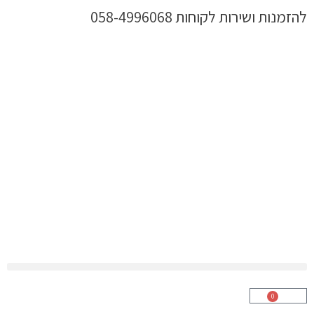
ילוג
להזמנות ושירות לקוחות 058-4996068
תוכן
0
עגלת
קניות