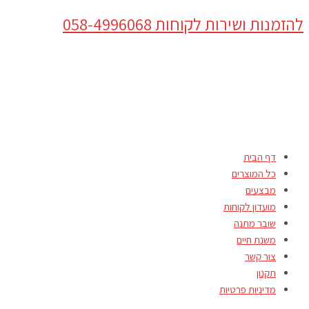
דילוג
Products
להזמנות ושירות לקוחות 058-4996068
לתוכן
search
דף הבית
כל המוצרים
מבצעים
מועדון לקוחות
שובר מתנה
משנת חיים
צור קשר
תקנון
מדיניות פרטיות