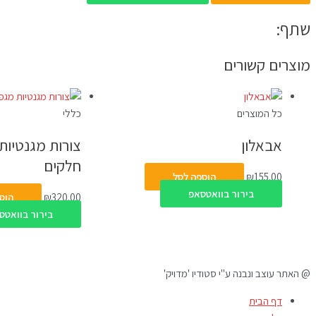
שתף:
מוצרים קשורים
כל המוצרים
כללי
אבאלון
חלקים
155.00
₪
הוספה לסל
בירור בוואטסאפ
320.00
₪
הוס
בירור בוואטס
@ האתר עוצב ונבנה ע"י סטודיו 'מדויק'
דף הבית