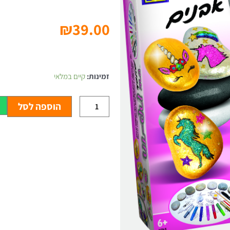
₪
39.00
כמות
של
זמינות:
קיים במלאי
חד
קרן
ארט
הוספה לסל
אבנים