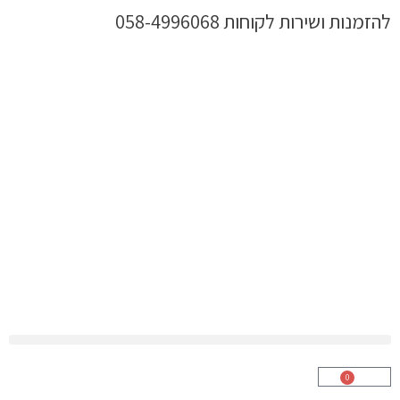
ילוג
להזמנות ושירות לקוחות 058-4996068
תוכן
0
עגלת
קניות