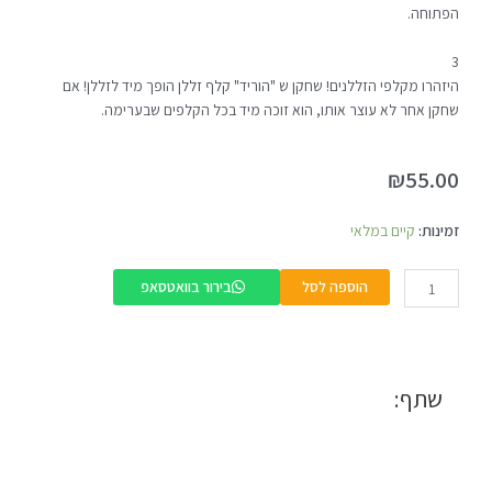
הפתוחה.
3
היזהרו מקלפי הזללנים! שחקן ש "הוריד" קלף זללן הופך מיד לזללן! אם
שחקן אחר לא עוצר אותו, הוא זוכה מיד בכל הקלפים שבערימה.
₪
55.00
כמות
זמינות:
קיים במלאי
של
זוללים
הוספה לסל
בירור בוואטסאפ
שתף: