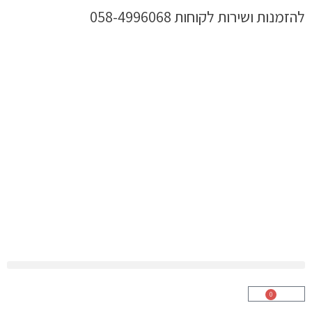
ילוג
להזמנות ושירות לקוחות 058-4996068
תוכן
0
עגלת
קניות