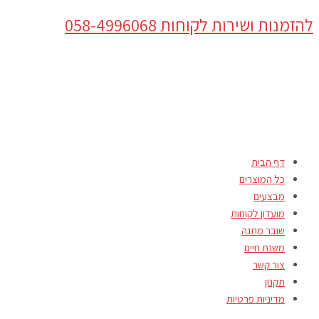
דילוג
כמות
Products
להזמנות ושירות לקוחות 058-4996068
של
לתוכן
search
דביקי
חיות
דף הבית
כל המוצרים
מבצעים
מועדון לקוחות
שובר מתנה
משנת חיים
צור קשר
תקנון
מדיניות פרטיות