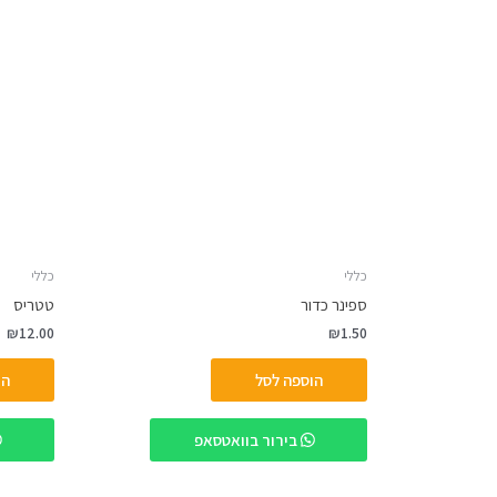
כללי
כללי
ספינר כדור
טטריס
₪
12.00
₪
1.50
הוספה לסל
הו
בירור בוואטסאפ