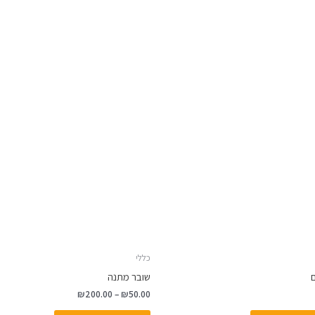
טווח
למוצר
מחירים:
זה
עד
יש
מספר
סוגים.
ניתן
לבחור
את
האפשרויות
בעמוד
המוצר
כללי
ם
שובר מתנה
₪
200.00
–
₪
50.00