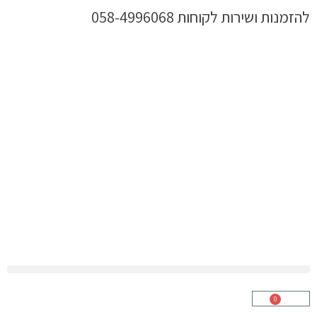
ילוג
להזמנות ושירות לקוחות 058-4996068
תוכן
0
עגלת
קניות