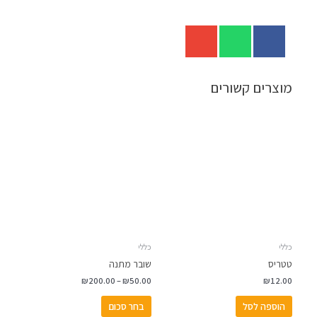
מוצרים קשורים
טווח
למוצר
מחירים:
זה
יש
עד
מספר
סוגים.
ניתן
לבחור
את
האפשרויות
כללי
כללי
בעמוד
טטריס
שובר מתנה
המוצר
₪
200.00
–
₪
50.00
₪
12.00
הוספה לסל
בחר סכום