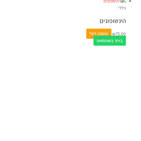
כללי
הינשופונים
75.00
₪
הוספה לסל
בירור בוואטסאפ