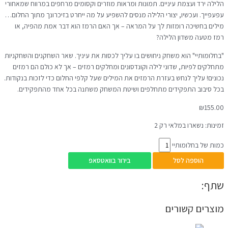
הלילה ירד ועצמת עיניים. תמונות ומראות מוזרים וקסומים מרחפים במרווח שמאחורי
עפעפייך. ועכשיו, יצורי הלילה מנסים להשפיע על מה ייחרט בזיכרונך מתוך החלום…
מילים בחשיכה רומזות לך על המראה – אך האם הרמז הוא דבר אמת מהפיה, או
רמז מטעה משדון הלילה?
"בחלומותיי" הוא משחק ניחושים בו עליך לכסות את עיניך. שאר השחקנים והשחקניות
מתחלקים לפיות, שדוני לילה וקונדסונים ומחלקים רמזים – אך לא כולם הם רמזים
נכונים! עליך לנחש בעזרת הרמזים את המילים שעל קלפי החלום כדי לזכות בנקודות.
בכל סיבוב התפקידים מתחלפים ושיטת המשחק משתנה בכל אחד מהתפקידים.
₪
155.00
זמינות:
נשארו במלאי רק 2
כמות של בחלומותיי
הוספה לסל
בירור בוואטסאפ
שתף:
מוצרים קשורים