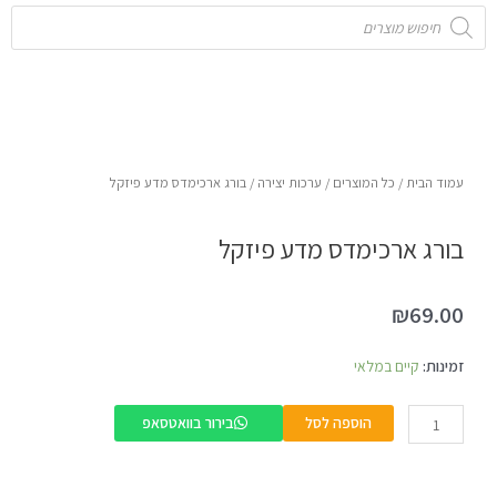
Products
search
עמוד הבית
/
כל המוצרים
/
ערכות יצירה
/ בורג ארכימדס מדע פיזקל
בורג ארכימדס מדע פיזקל
₪
69.00
כמות
זמינות:
קיים במלאי
של
בורג
הוספה לסל
בירור בוואטסאפ
ארכימדס
מדע
פיזקל