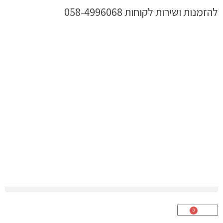
ילוג
להזמנות ושירות לקוחות 058-4996068
תוכן
0
עגלת
קניות