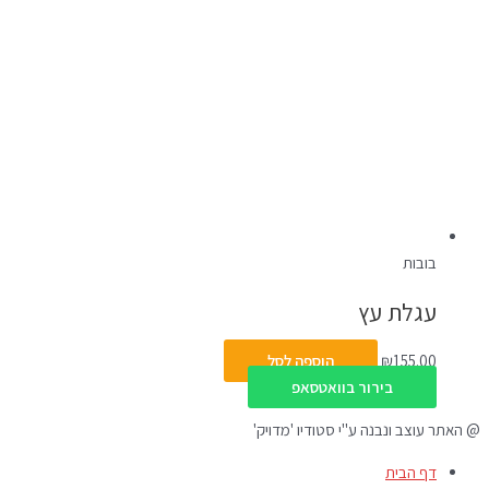
בובות
עגלת עץ
155.00
₪
הוספה לסל
בירור בוואטסאפ
@ האתר עוצב ונבנה ע"י סטודיו 'מדויק'
דף הבית