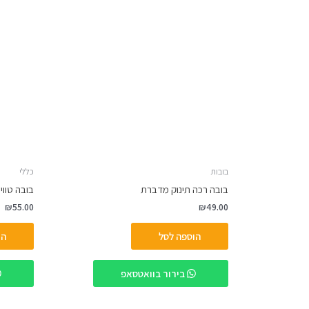
בובות
כללי
בובה רכה תינוק מדברת
בובה טוויני 30 ס"מ מ
₪
55.00
₪
49.00
הוספה לסל
הו
בירור בוואטסאפ