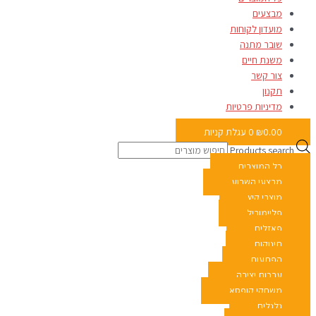
מבצעים
מועדון לקוחות
שובר מתנה
משנת חיים
צור קשר
תקנון
מדיניות פרטיות
0.00
₪
0
עגלת קניות
Products search
כל המוצרים
מבצעי השבוע
מוצרי קיץ
פליימוביל
פאזלים
תינוקות
הפתעות
ערכות יצירה
משחקי קופסא
גלגלים