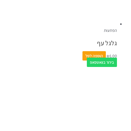
הפתעות
גלגל עף
1.00
₪
הוספה לסל
בירור בוואטסאפ