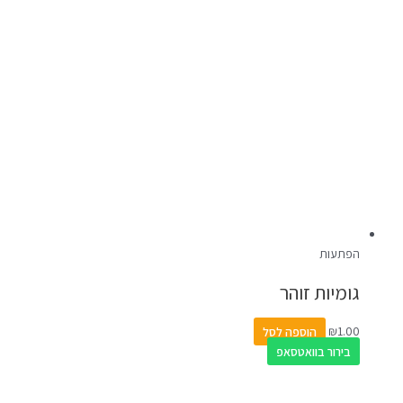
הפתעות
גומיות זוהר
1.00
₪
הוספה לסל
בירור בוואטסאפ