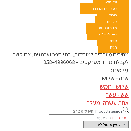
על שלט
צעצועים והרכבה
בובות
קלפים
מדע וקסמים
ציוד לביה"ס
שונות
חגים
מחירים מיוחדים למוסדות, בתי ספר וארגונים, צרו קשר
לקבלת מחיר אטרקטיבי- 058-4996068
גילאים:
שנה - שלוש
שלוש - חמש
שש - עשר
אחת עשרה ומעלה
Products search
עמוד הבית
/ הפתעות