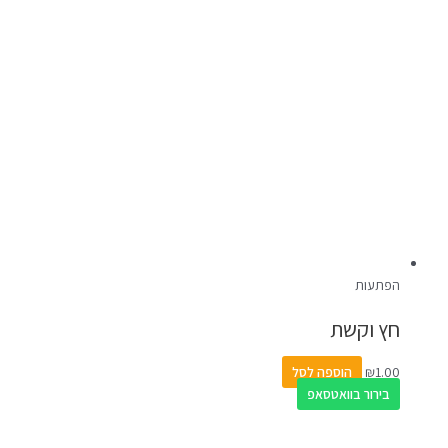
הפתעות
חץ וקשת
1.00
₪
הוספה לסל
בירור בוואטסאפ